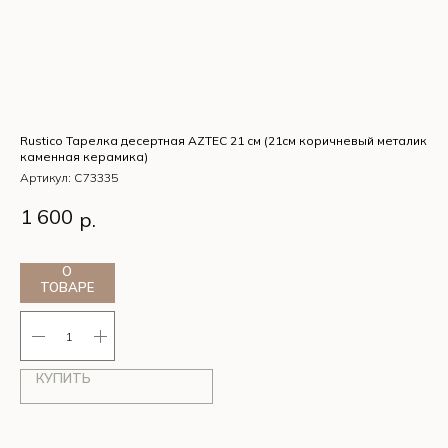
Rustico Тарелка десертная AZTEC 21 см (21см коричневый металик
Rus
каменная керамика)
ке
Артикул:
C73335
Ар
Rustico Тарелка десертная AZTEC 21 см (21см коричневый
Ru
1 600
2
р.
металик каменная керамика)
ка
О
ТОВАРЕ
КУПИТЬ