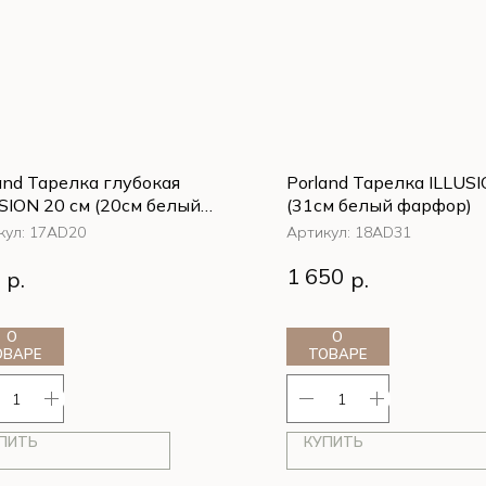
and Тарелка глубокая
Porland Тарелка ILLUSI
SION 20 см (20см белый
(31см белый фарфор)
фор)
кул:
17AD20
Артикул:
18AD31
and Тарелка глубокая ILLUSION
Porland Тарелка ILLUSION 
1 650
р.
р.
м (20см белый фарфор)
белый фарфор)
О
О
ОВАРЕ
ТОВАРЕ
ПИТЬ
КУПИТЬ