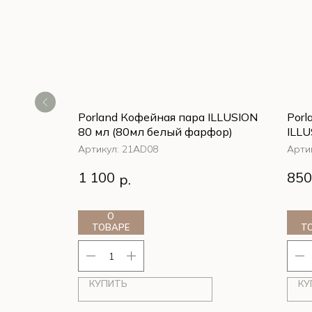
е
Porland Кофейная пара ILLUSION
Porl
елый
80 мл (80мл белый фарфор)
ILLU
фар
Артикул:
21AD08
Арти
LLUSION 32
Porland Кофейная пара ILLUSION 80
Porl
1 100
850
р.
мл (80мл белый фарфор)
20 с
О
ТОВАРЕ
Т
КУПИТЬ
КУ