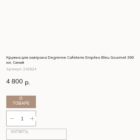
Кружка для завтрака Degrenne Cafeterie Empileo Bleu Gourmet 390
Блю
мл, Синий
Ар
Артикул:
242624
1
4 800
р.
О
ТОВАРЕ
КУПИТЬ