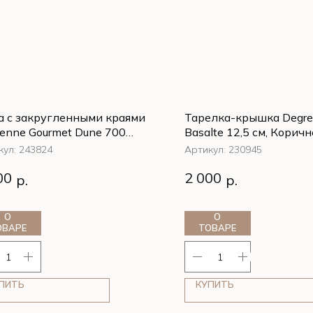
а с закругленными краями
Тарелка-крышка Degre
enne Gourmet Dune 700
Basalte 12,5 см, Корич
8 см, Бежевый
кул:
243824
Артикул:
230945
а с закругленными краями
Тарелка-крышка Degre
00
2 000
р.
р.
enne Gourmet Dune 700
Basalte 12,5 см, Корич
8 см, Бежевый
О
О
ОВАРЕ
ТОВАРЕ
ПИТЬ
КУПИТЬ