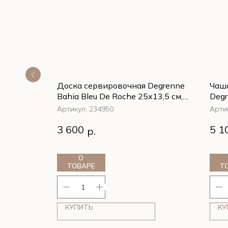
 краями
Доска сервировочная Degrenne
Чаш
1400
Bahia Bleu De Roche 25х13,5 см,
Degr
й
Синий
мл/1
Артикул:
234950
Арти
 краями
Доска сервировочная Degrenne
Чаш
3 600
5 1
р.
1400
Bahia Bleu De Roche 25х13,5 см,
Degr
й
Синий
мл/1
О
ТОВАРЕ
Т
КУПИТЬ
КУ