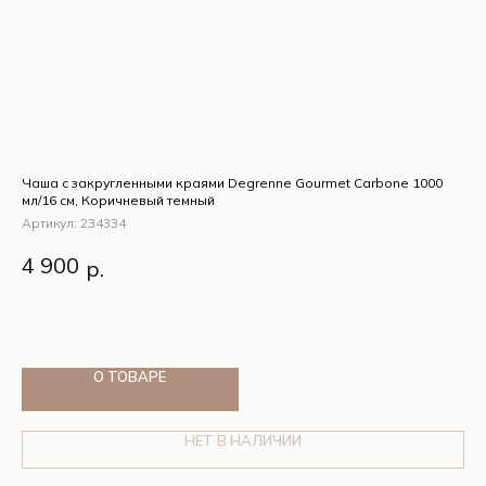
Чаша с закругленными краями Degrenne Gourmet Carbone 1000
S&P
мл/16 см, Коричневый темный
Ар
Артикул:
234334
S&
1
Чаша с закругленными краями Degrenne Gourmet
4 900
че
р.
Carbone 1000 мл/16 см, Коричневый темный
О ТОВАРЕ
НЕТ В НАЛИЧИИ