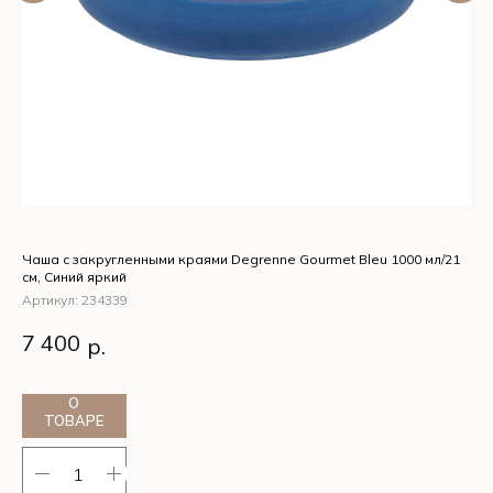
Чаша с закругленными краями Degrenne Gourmet Bleu 1000 мл/21
Блю
см, Синий яркий
Си
Артикул:
234339
Ар
Чаша с закругленными краями Degrenne Gourmet
Бл
7 400
4
р.
Bleu 1000 мл/21 см, Синий яркий
Ro
О
ТОВАРЕ