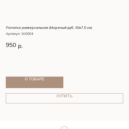
Лопатка универсальная (Мореный дуб, 30х7,5 см)
Sol
гол
Артикул:
W0004
Ар
Лопатка универсальная (Мореный дуб, 30х7,5 см)
950
р.
So
8
(5
О ТОВАРЕ
КУПИТЬ