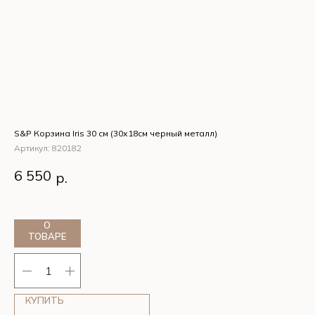
S&P Корзина Iris 30 см (30х18см черный металл)
Чаш
мл/
Артикул:
820182
Ар
S&P Корзина Iris 30 см (30х18см черный металл)
6 550
р.
Ча
2
Ar
О
ТОВАРЕ
КУПИТЬ