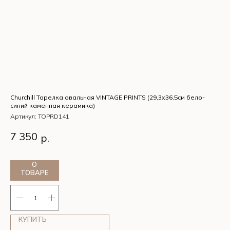
Churchill Тарелка овальная VINTAGE PRINTS (29,3х36,5см бело-
F2D
синий каменная керамика)
18
Артикул:
TOPRD141
Ар
Churchill Тарелка овальная VINTAGE PRINTS
F2
7 350
2
р.
(29,3х36,5см бело-синий каменная керамика)
см
не
О
ТОВАРЕ
КУПИТЬ