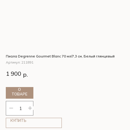
Пиала Degrenne Gourmet Blanc 70 мл/7,3 см, Белый глянцевый
Ста
Артикул:
211891
Ар
Пиала Degrenne Gourmet Blanc 70 мл/7,3 см, Белый
Ст
1 900
1
р.
глянцевый
см
О
ТОВАРЕ
КУПИТЬ