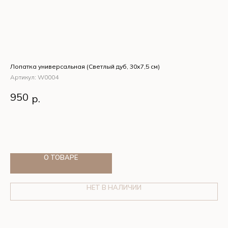
Лопатка универсальная (Светлый дуб, 30х7,5 см)
SZ 
сте
Артикул:
W0004
Ар
Лопатка универсальная (Светлый дуб, 30х7,5 см)
950
р.
SZ
1
(1
О ТОВАРЕ
НЕТ В НАЛИЧИИ