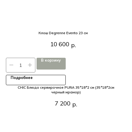
Клош Degrenne Evento 23 см
Клош Degrenne Evento 23 см
10 600
р.
В корзину
Подробнее
CHIC Блюдо сервирочное PURA 35*18*2 см (35*18*2см
черный мрамор)
CHIC Блюдо сервирочное PURA 35*18*2 см (35*18*2см
7 200
р.
черный мрамор)