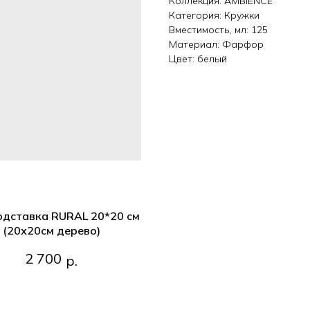
Коллекция: AMBIENCE
Категория: Кружки
Вместимость, мл: 125
Материал: Фарфор
Цвет: белый
одставка RURAL 20*20 см
(20х20см дерево)
Подставка RURAL 20*20 см
2 700
р.
(20х20см дерево)