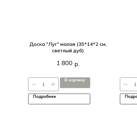
Доска "Луг" малая (35*14*2 см,
светлый дуб)
Доска "Луг" малая (35*14*2 см,
1 800
р.
светлый дуб)
В корзину
Подробнее
Подр