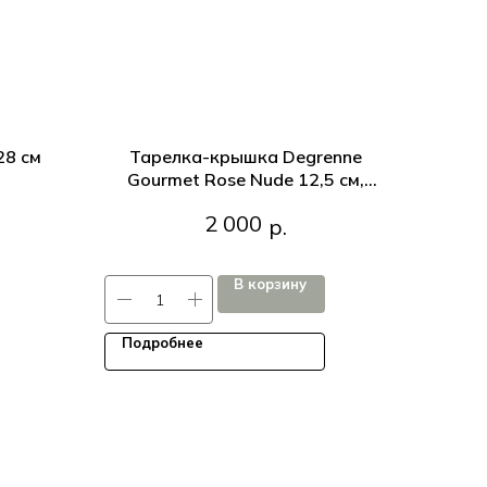
28 см
Тарелка-крышка Degrenne
Gourmet Rose Nude 12,5 см,
8 см
Розовый матовый
Тарелка-крышка Degrenne Gourmet
2 000
р.
Rose Nude 12,5 см, Розовый матовый
В корзину
Подробнее