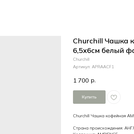
Churchill Чашка
6,5х6см белый ф
Churchill
Артикул:
APRAACF1
р.
1 700
Купить
Churchill Чашка кофейная AM
Страна происхождения: АН