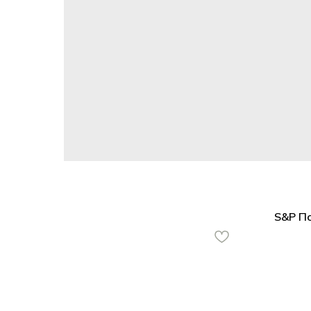
S&P П
S&P 