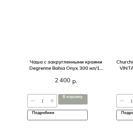
Чаша с закругленными краями
Church
Degrenne Bahia Onyx 300 мл/12
VINTA
см, Черный
бе
Чаша с закругленными краями
Churc
2 400
р.
Degrenne Bahia Onyx 300 мл/12 см,
VINTAG
Черный
кра
В корзину
Подробнее
Подр