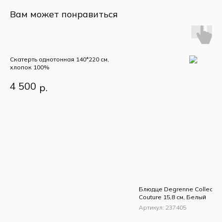
Вам может понравиться
Скатерть однотонная 140*220 см,
хлопок 100%
Скатерть однотонная
4 500
р.
140*220 см, хлопок 100%
Блюдце Degrenne Collection
Couture 15,8 см, Белый
Артикул:
237405
Блюдце Degrenne Col