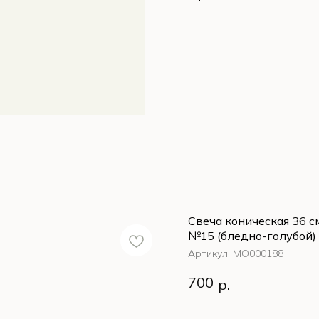
Свеча коническая З6 с
№15 (бледно-голубой)
Артикул:
MО000188
Свеча коническая З6 с
700
р.
№15 (бледно-голубой)