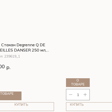
 Стакан Degrenne Q DE
EILLES DANSER 250 мл,
й
ул:
239619_1
 Стакан Degrenne Q DE
00
р.
EILLES DANSER 250 мл,
й
О
ТОВАРЕ
 ТОВАРЕ
КУПИТЬ
КУПИТЬ