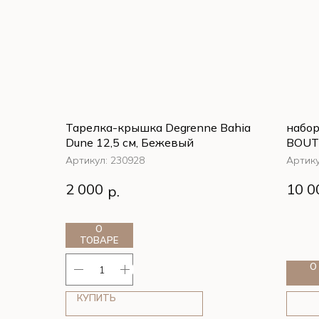
Тарелка-крышка Degrenne Bahia
набор
Dune 12,5 см, Бежевый
BOUT
Белы
Артикул:
230928
Артик
Тарелка-крышка Degrenne Bahia
набор
2 000
10 0
р.
Dune 12,5 см, Бежевый
BOUT
Белы
О
ТОВАРЕ
О
КУПИТЬ