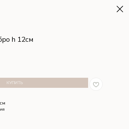
бро h 12см
КУПИТЬ
2см
сия