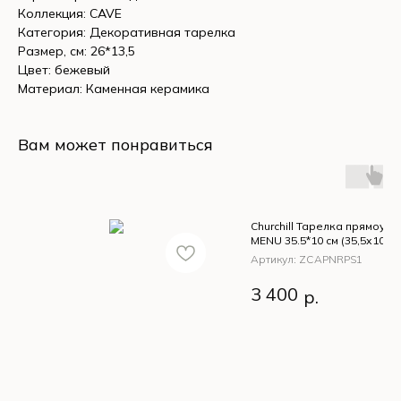
Коллекция: CAVE
Категория: Декоративная тарелка
Размер, см: 26*13,5
Цвет: бежевый
Материал: Каменная керамика
Вам может понравиться
Churchill Тарелка прямоуго
MENU 35.5*10 см (35,5х10см
фарфор)
Артикул:
ZCAPNRPS1
Churchill Тарелка
3 400
р.
прямоугольная MEN
35.5*10 см (35,5х10с
белый фарфор)