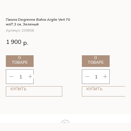
Пиала Degrenne Bahia Argile Vert 70
мл/7,3 см, Зеленый
Артикул:
230956
Пиала Degrenne Bahia
1 900
р.
Argile Vert 70 мл/7,3 см,
Зеленый
О
О
ТОВАРЕ
ТОВАРЕ
КУПИТЬ
КУПИТЬ
Tilda
Made on