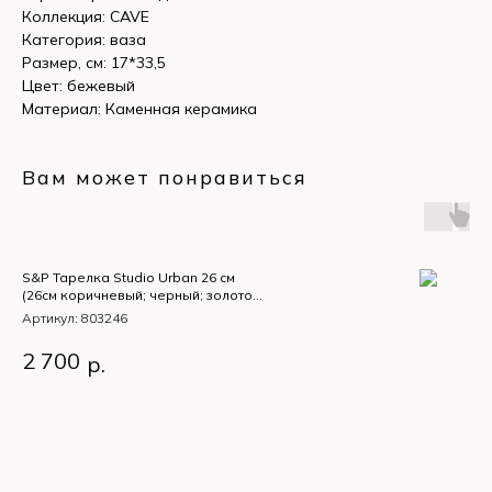
Коллекция: CAVE
Категория: ваза
Размер, см: 17*33,5
Цвет: бежевый
Материал: Каменная керамика
Вам может понравиться
S&P Тарелка Studio Urban 26 см
(26см коричневый; черный; золотой
каменная керамика)
Артикул:
803246
S&P Тарелка Studio Urban
2 700
р.
26 см (26см коричневый;
черный; золотой каменная
керамика)