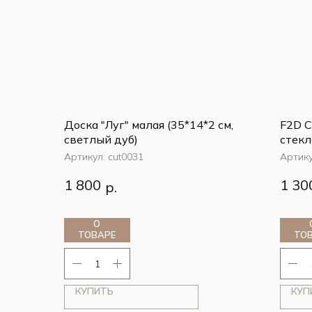
Доска "Луг" малая (35*14*2 см,
F2D С
светлый дуб)
стекл
Артикул:
cut0031
Артик
1 800
1 30
р.
О
ТОВАРЕ
ТО
КУПИТЬ
КУП