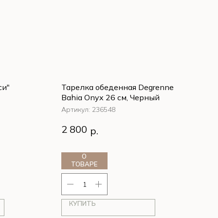
си"
Тарелка обеденная Degrenne
Bahia Onyx 26 см, Черный
Артикул:
236548
2 800
р.
О
ТОВАРЕ
КУПИТЬ