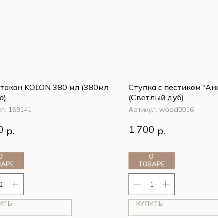
такан KOLON 380 мл (380мл
Ступка с пестиком "Ан
о)
(Светлый дуб)
ул:
169141
Артикул:
wood0016
0
1 700
р.
р.
О
О
ВАРЕ
ТОВАРЕ
ИТЬ
КУПИТЬ