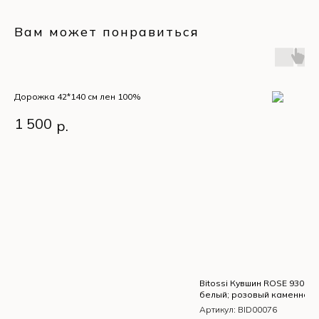
Вам может понравиться
Дорожка 42*140 см лен 100%
1 500
р.
Bitossi Кувшин ROSE 930 мл
белый; розовый каменная
керамика)
Артикул:
BID00076