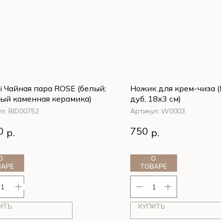
si Чайная пара ROSE (белый;
Ножик для крем-чиза 
ый каменная керамика)
дуб, 18х3 см)
ул:
BID00752
Артикул:
W0003
0
750
р.
р.
О
О
ВАРЕ
ТОВАРЕ
ИТЬ
КУПИТЬ