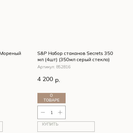
(Мореный
S&P Набор стаканов Secrets 350
мл (4шт) (350мл серый стекло)
Артикул:
852816
4 200
р.
О
ТОВАРЕ
КУПИТЬ