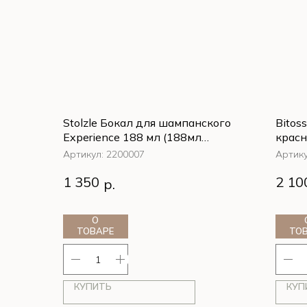
Stolzle Бокал для шампанского
Bitos
Experience 188 мл (188мл
красн
6,3х22,4см стекло)
Артикул:
2200007
Артик
1 350
2 10
р.
О
ТОВАРЕ
ТО
КУПИТЬ
КУП