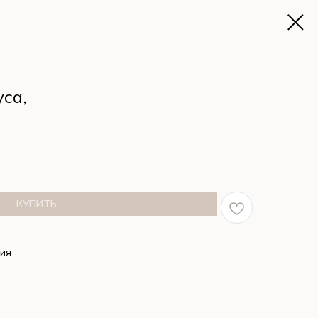
са,
КУПИТЬ
сия