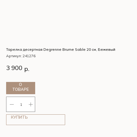
Тарелка десертная Degrenne Brume Sable 20 см, Бежевый
Та
Артикул:
241276
Ар
Тарелка десертная Degrenne Brume Sable 20 см,
Та
3 900
3
р.
Бежевый
Ко
О
ТОВАРЕ
КУПИТЬ