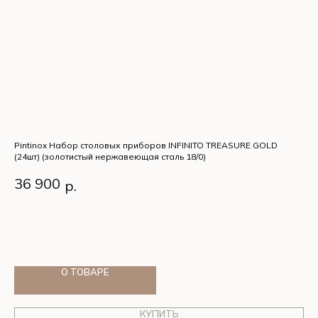
Pintinox Набор столовых приборов INFINITO TREASURE GOLD
Pi
(24шт) (золотистый нержавеющая сталь 18/0)
18/
Ар
Pintinox Набор столовых приборов INFINITO TREASURE
36 900
р.
GOLD (24шт) (золотистый нержавеющая сталь 18/0)
Pi
4
ст
О ТОВАРЕ
КУПИТЬ