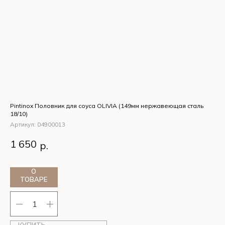
Pintinox Половник для соуса OLIVIA (149мм нержавеющая сталь
Pin
18/10)
Ар
Артикул:
04900013
Pi
6
Pintinox Половник для соуса OLIVIA (149мм нержавеющая
ст
1 650
р.
сталь 18/10)
О
ТОВАРЕ