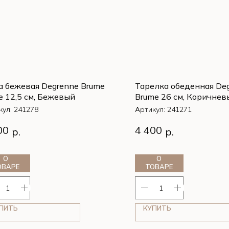
 бежевая Degrenne Brume
Тарелка обеденная De
e 12,5 см, Бежевый
Brume 26 см, Коричнев
кул:
241278
Артикул:
241271
 бежевая Degrenne Brume
Тарелка обеденная De
00
4 400
р.
р.
e 12,5 см, Бежевый
Brume 26 см, Коричнев
О
О
ОВАРЕ
ТОВАРЕ
ПИТЬ
КУПИТЬ