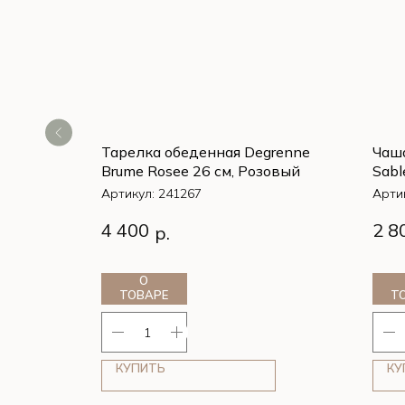
enne
Тарелка обеденная Degrenne
Чаша
ричневый
Brume Rosee 26 см, Розовый
Sabl
Артикул:
241267
Арти
enne
Тарелка обеденная Degrenne
Чаша
4 400
2 8
р.
ричневый
Brume Rosee 26 см, Розовый
Sabl
О
ТОВАРЕ
Т
КУПИТЬ
КУ