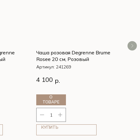
grenne
Чаша розовая Degrenne Brume
Чаш
ый
Rosee 20 см, Розовый
Sab
Артикул:
241269
Арти
grenne
Чаша розовая Degrenne Brume
Чаш
4 100
4 1
р.
ый
Rosee 20 см, Розовый
Sab
О
ТОВАРЕ
Т
КУПИТЬ
К