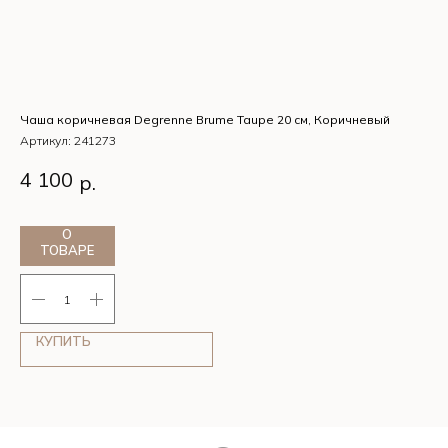
Чаша коричневая Degrenne Brume Taupe 20 см, Коричневый
Та
Артикул:
241273
Ар
Чаша коричневая Degrenne Brume Taupe 20 см,
Та
4 100
4
р.
Коричневый
Ко
О
ТОВАРЕ
КУПИТЬ