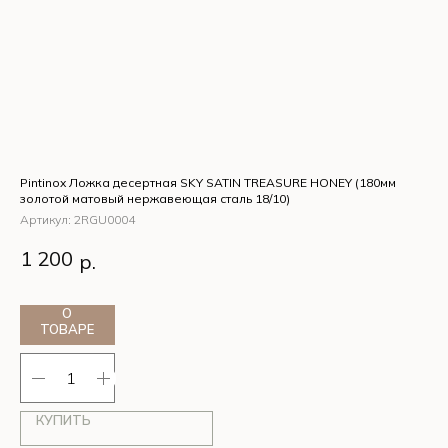
Pintinox Ложка десертная SKY SATIN TREASURE HONEY (180мм
Pin
золотой матовый нержавеющая сталь 18/10)
Ар
Артикул:
2RGU0004
Pi
8
Pintinox Ложка десертная SKY SATIN TREASURE HONEY
ст
1 200
р.
(180мм золотой матовый нержавеющая сталь 18/10)
О
ТОВАРЕ
КУПИТЬ