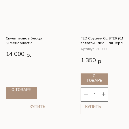
Скульптурное блюдо
F2D Соусник GLISTER (6,5х4
"Эфемерность"
золотой каменная керамик
Артикул:
261006
Скульптурное блюдо
14 000
р.
F2D Соусник GLISTE
"Эфемерность"
1 350
р.
(6,5х4см бело-золот
каменная керамика)
О
ТОВАРЕ
О ТОВАРЕ
КУПИТЬ
КУПИТЬ