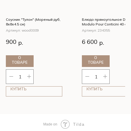
Соусник "Тулон" (Мореный дуб,
Блюдо прямоугольное Deg
8х8х4.5 см)
Modulo Pour Conticini 40 см
Артикул:
wood0009
Артикул:
234355
Соусник "Тулон" (Мореный
Блюдо прямоугольн
900
6 600
р.
р.
дуб, 8х8х4.5 см)
Degrenne Modulo Pour
Conticini 40 см, Белы
О
О
ТОВАРЕ
ТОВАРЕ
КУПИТЬ
КУПИТЬ
Tilda
Made on