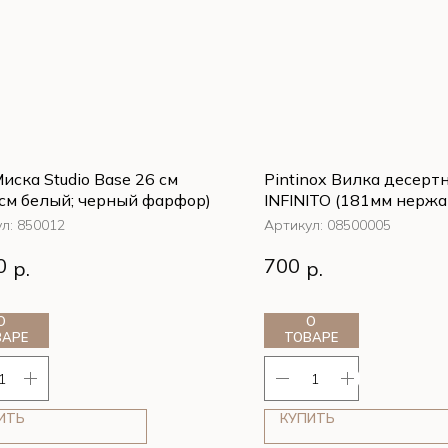
иска Studio Base 26 см
Pintinox Вилка десерт
см белый; черный фарфор)
INFINITO (181мм нерж
сталь 18/0)
ул:
850012
Артикул:
08500005
иска Studio Base 26 см
Pintinox Вилка десерт
0
700
р.
р.
см белый; черный фарфор)
INFINITO (181мм нерж
сталь 18/0)
О
О
ВАРЕ
ТОВАРЕ
ИТЬ
КУПИТЬ