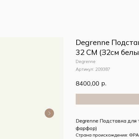
Degrenne Подста
32 СМ (З2см бел
Degrenne
Артикул:
209387
р.
8400,00
Degrenne Подставка для
фарфор)
Страна происхождения: ФР