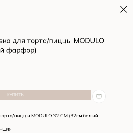
вка для торта/пиццы MODULO
ый фарфор)
КУПИТЬ
 торта/пиццы MODULO 32 СМ (З2см белый
АНЦИЯ