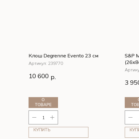
Клош Degrenne Evento 23 см
S&P М
(26х8
Артикул:
239770
Артик
Клош Degrenne Evento 23 см
10 600
р.
S&P М
3 95
(26х8
О
ТОВАРЕ
ТО
КУПИТЬ
КУП