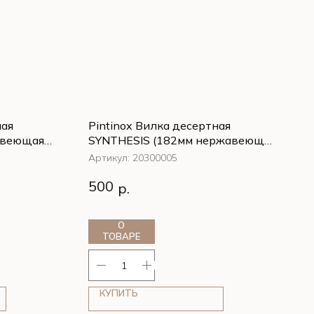
ная
Pintinox Вилка десертная
авеющая
SYNTHESIS (182мм нержавеющая
сталь 18/10)
Артикул:
20300005
ная
Pintinox Вилка десертная
500
р.
авеющая
SYNTHESIS (182мм нержавеющая
сталь 18/10)
О
ТОВАРЕ
КУПИТЬ