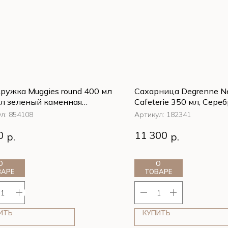
ружка Muggies round 400 мл
Сахарница Degrenne N
л зеленый каменная
Cafeterie 350 мл, Сере
ика)
ул:
854108
Артикул:
182341
ружка Muggies round 400 мл
Сахарница Degrenne N
0
11 300
р.
р.
л зеленый каменная
Cafeterie 350 мл, Сере
ика)
О
О
ВАРЕ
ТОВАРЕ
ИТЬ
КУПИТЬ