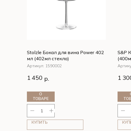
Stolzle Бокал для вина Power 402
S&P К
мл (402мл стекло)
(400м
керам
Артикул:
1590002
Артик
Stolzle Бокал для вина Power 402
S&P К
1 450
1 30
р.
мл (402мл стекло)
(400м
керам
О
ТОВАРЕ
ТО
КУПИТЬ
КУП