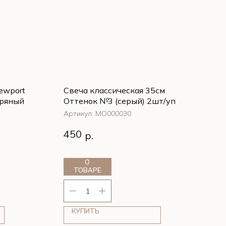
ewport
Свеча классическая 35см
бряный
Оттенок №3 (серый) 2шт/уп
Артикул:
МО000030
ewport
Свеча классическая 35см
450
р.
бряный
Оттенок №3 (серый) 2шт/уп
О
ТОВАРЕ
КУПИТЬ