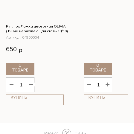
Pintinox Ложка десертная OLIVIA
(198мм нержавеющая сталь 18/10)
Артикул:
04900004
Pintinox Ложка десертная
650
р.
OLIVIA (198мм
нержавеющая сталь 18/10)
О
О
ТОВАРЕ
ТОВАРЕ
КУПИТЬ
КУПИТЬ
Tilda
Made on