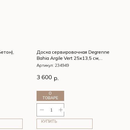
етон),
Доска сервировочная Degrenne
Bahia Argile Vert 25х13,5 см,
Зеленый
Артикул:
234949
етон),
Доска сервировочная Degrenne
3 600
р.
Bahia Argile Vert 25х13,5 см,
Зеленый
О
ТОВАРЕ
КУПИТЬ