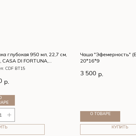
ка глубокая 950 мл, 22,7 см,
Чаша "Эфемерность" (Б
м, CASA DI FORTUNA,
20*16*9
TUS (фарфор)
ул:
CDF BT15
Чаша "Эфемерность" (Б
3 500
р.
20*16*9
ка глубокая 950 мл, 22,7 см,
0
р.
м, CASA DI FORTUNA,
TUS (фарфор)
О
ВАРЕ
О ТОВАРЕ
ИТЬ
КУПИТЬ