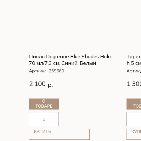
Пиала Degrenne Blue Shades Halo
Тарел
70 мл/7,3 см, Синий, Белый
h 5 с
BOLE
Артикул:
239660
Артик
Пиала Degrenne Blue Shades Halo
Тарел
2 100
1 30
р.
70 мл/7,3 см, Синий, Белый
h 5 с
BOLE
О
ТОВАРЕ
ТО
КУПИТЬ
КУП