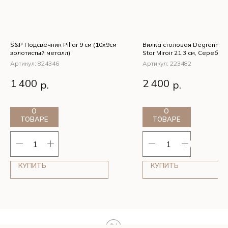
S&P Подсвечник Pillar 9 см (10х9см
Вилка столовая Degrenne 
золотистый металл)
Star Miroir 21,3 см, Серебр
Артикул:
824346
Артикул:
223482
S&P Подсвечник Pillar 9 см
Вилка столовая Degr
1 400
2 400
р.
р.
(10х9см золотистый
Guest Star Miroir 21,3 
металл)
Серебряный
О
О
ТОВАРЕ
ТОВАРЕ
КУПИТЬ
КУПИТЬ
Tilda
Made on