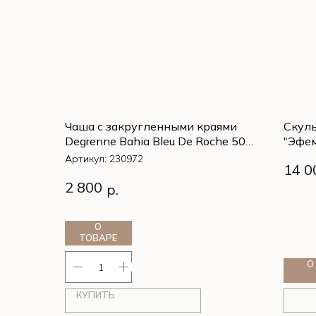
Чаша с закругленными краями
Скул
Degrenne Bahia Bleu De Roche 500
"Эфе
мл/14 см, Синий
Артикул:
230972
14 0
2 800
р.
О
ТОВАРЕ
О
КУПИТЬ