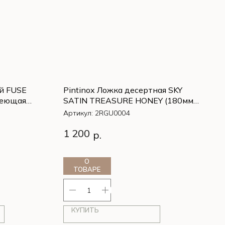
й FUSE
Pintinox Ложка десертная SKY
веющая
SATIN TREASURE HONEY (180мм
золотой матовый нержавеющая
Артикул:
2RGU0004
сталь 18/10)
1 200
р.
О
ТОВАРЕ
КУПИТЬ