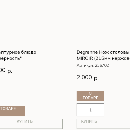
ьптурное блюдо
Degrenne Нож столовы
мерность"
MIROIR (215мм нержа
сталь 18/10)
Артикул:
236702
00
р.
2 000
р.
О
ТОВАРЕ
 ТОВАРЕ
КУПИТЬ
КУПИТЬ