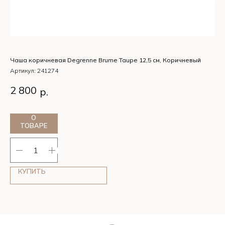
Чаша коричневая Degrenne Brume Taupe 12,5 см, Коричневый
Ча
Артикул:
241274
Ар
Чаша коричневая Degrenne Brume Taupe 12,5 см,
Ча
2 800
2
р.
Коричневый
Ро
О
ТОВАРЕ
КУПИТЬ