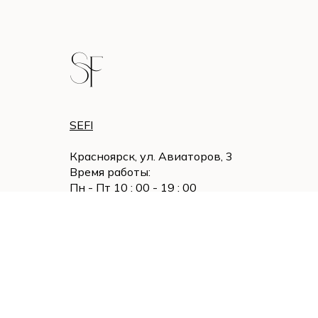
SEFI
Красноярск, ул. Авиаторов, 3
Время работы:
Пн - Пт 10 : 00 - 19 : 00
Суббота 11 : 00 - 18 : 00
Воскресенье - выходной
ИП Кузнецова Татьяна Николаевна
ИНН 246511912810
ОГРНИП 322246800131036