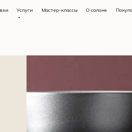
вки
вки
Услуги
Услуги
Мастер-классы
Мастер-классы
О салоне
О салоне
Покуп
Покуп