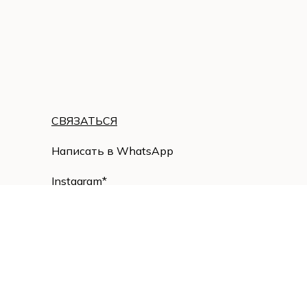
СВЯЗАТЬСЯ
Написать в WhatsApp
Instagram
*
E-mail: sefi-store@yandex.ru
*продукт компании Meta*, которая признана
экстремистской организацией в России