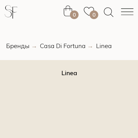
0
0
0
0
Бренды
Casa Di Fortuna
Linea
→
→
Linea
0
0
0
0