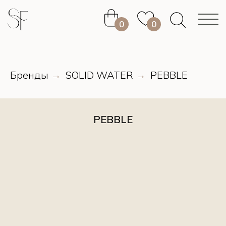
0
0
0
0
Бренды
SOLID WATER
PEBBLE
→
→
PEBBLE
0
0
0
0