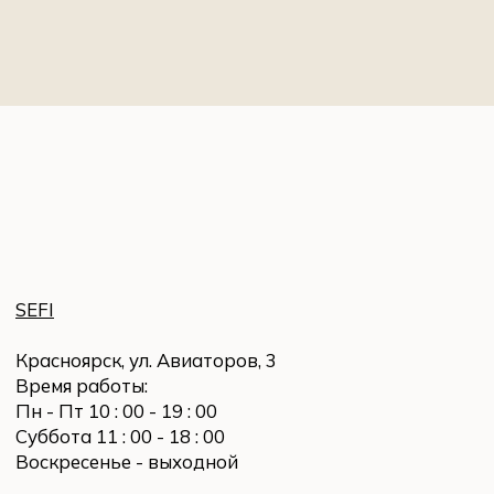
SEFI
Красноярск, ул. Авиаторов, 3
Время работы:
Пн - Пт 10 : 00 - 19 : 00
Суббота 11 : 00 - 18 : 00
Воскресенье - выходной
ИП Кузнецова Татьяна Николаевна
ИНН 246511912810
ОГРНИП 322246800131036
ПОКУПАТЕЛЮ
Заказ и оплата
Доставка и возврат
Политика конфиденциальности
СВЯЗАТЬСЯ