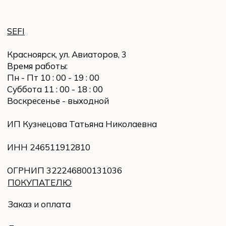
СВЯЗАТЬСЯ
Написать в WhatsApp
Instagram
*
E-mail: sefi-store@yandex.ru
© 2023 Все права защищены
Разработка сайта Yuliya Bogatyreva
*продукт компании Meta*, которая признана
экстремистской организацией в России