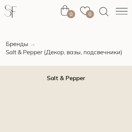
0
0
0
0
Бренды
→
Salt & Pepper (Декор, вазы, подсвечники)
Salt & Pepper
0
0
0
0