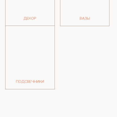
ДЕКОР
ВАЗЫ
SEFI
Красноярск, ул. Авиаторов, 3
Время работы:
Пн - Пт 10 : 00 - 19 : 00
Суббота 11 : 00 - 18 : 00
Воскресенье - выходной
ИП Кузнецова Татьяна Николаевна
ИНН 246511912810
ОГРНИП 322246800131036
ПОДСВЕЧНИКИ
ПОКУПАТЕЛЮ
Заказ и оплата
Доставка и возврат
Политика конфиденциальности