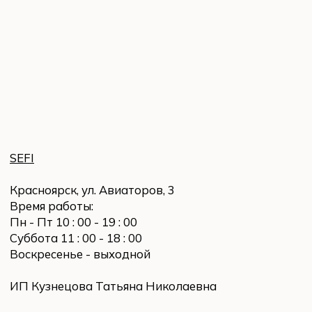
Воскресенье - выходной
ИП Кузнецова Татьяна Николаевна
ИНН 246511912810
ОГРНИП 322246800131036
ПОКУПАТЕЛЮ
Заказ и оплата
Доставка и возврат
Политика конфиденциальности
СВЯЗАТЬСЯ
Написать в WhatsApp
Instagram
*
E-mail: sefi-store@yandex.ru
© 2023 Все права защищены
Разработка сайта Yuliya Bogatyreva