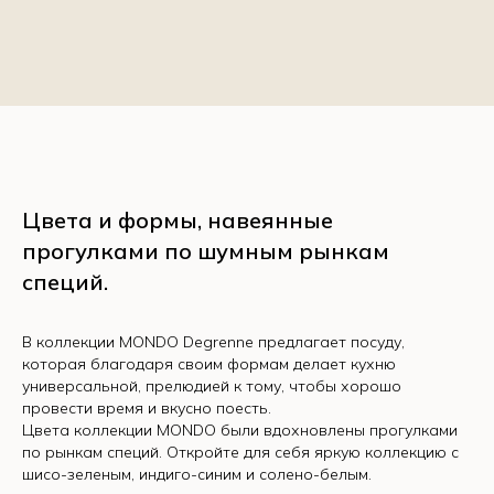
Цвета и формы, навеянные
прогулками по шумным рынкам
специй.
В коллекции MONDO Degrenne предлагает посуду,
которая благодаря своим формам делает кухню
универсальной, прелюдией к тому, чтобы хорошо
SEFI
провести время и вкусно поесть.
Красноярск, ул. Авиаторов, 3
Цвета коллекции MONDO были вдохновлены прогулками
Время работы:
по рынкам специй. Откройте для себя яркую коллекцию с
Пн - Пт 10 : 00 - 19 : 00
шисо-зеленым, индиго-синим и солено-белым.
Суббота 11 : 00 - 18 : 00