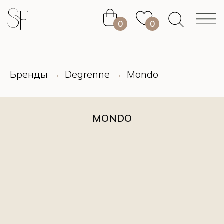
0
0
0
0
Бренды
Degrenne
Mondo
→
→
MONDO
0
0
0
0