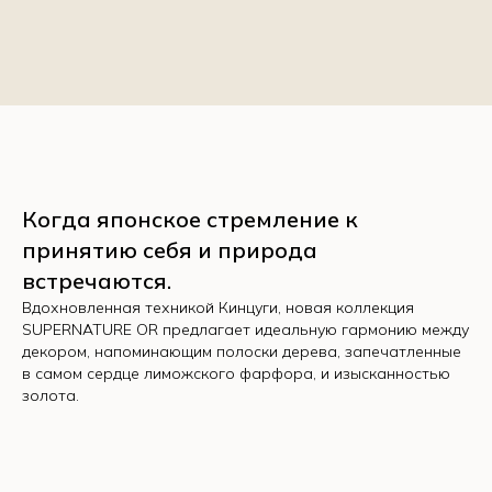
Когда японское стремление к
принятию себя и природа
встречаются.
Вдохновленная техникой Кинцуги, новая коллекция
SEFI
SUPERNATURE OR предлагает идеальную гармонию между
декором, напоминающим полоски дерева, запечатленные
Красноярск, ул. Авиаторов, 3
в самом сердце лиможского фарфора, и изысканностью
Время работы:
Пн - Пт 10 : 00 - 19 : 00
золота.
Суббота 11 : 00 - 18 : 00
Воскресенье - выходной
ИП Кузнецова Татьяна Николаевна