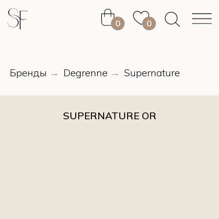
0
0
0
0
Бренды
Degrenne
Supernature
→
→
SUPERNATURE OR
0
0
0
0