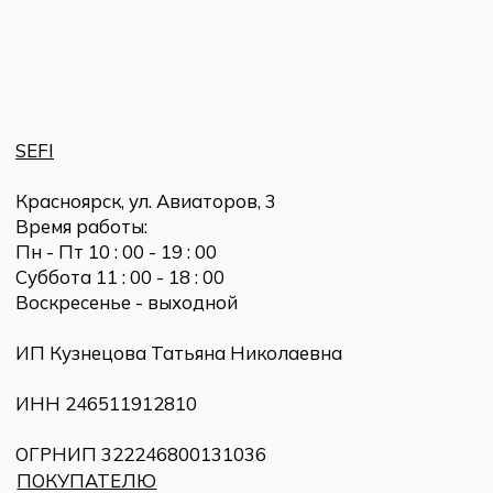
ИНН 246511912810
ОГРНИП 322246800131036
ПОКУПАТЕЛЮ
Заказ и оплата
Доставка и возврат
Политика конфиденциальности
СВЯЗАТЬСЯ
Написать в WhatsApp
Instagram
*
E-mail: sefi-store@yandex.ru
© 2023 Все права защищены
Разработка сайта Yuliya Bogatyreva
*продукт компании Meta*, которая признана
экстремистской организацией в России